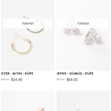
TÜKENDI
TÜKENDI
GTER - ALTIN - KÜPE
JEYNS - GÜMÜŞ - KÜPE
$14.40
$54.03
$18.01
$67.54