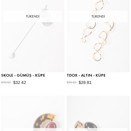
TÜKENDI
TÜKENDI
SKOLE - GÜMÜŞ - KÜPE
TDOX - ALTIN - KÜPE
$32.42
$28.81
$40.52
$36.02