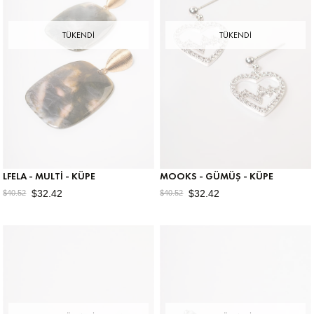
TÜKENDI
TÜKENDI
LFELA - MULTI - KÜPE
MOOKS - GÜMÜŞ - KÜPE
$32.42
$32.42
$40.52
$40.52