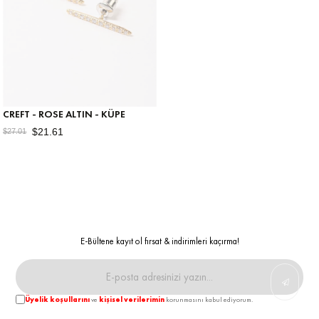
CREFT - ROSE ALTIN - KÜPE
$21.61
$27.01
E-Bültene kayıt ol fırsat & indirimleri kaçırma!
Üyelik koşullarını
ve
kişisel verilerimin
korunmasını kabul ediyorum.