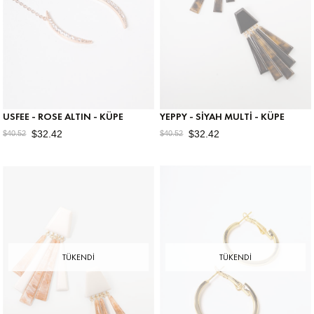
USFEE - ROSE ALTIN - KÜPE
YEPPY - SIYAH MULTI - KÜPE
$32.42
$32.42
$40.52
$40.52
TÜKENDI
TÜKENDI