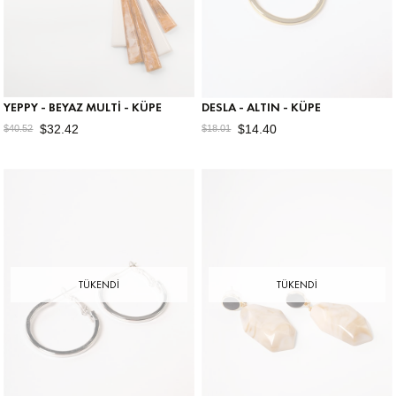
YEPPY - BEYAZ MULTI - KÜPE
DESLA - ALTIN - KÜPE
$32.42
$14.40
$40.52
$18.01
TÜKENDI
TÜKENDI