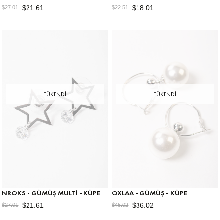
$21.61
$18.01
$27.01
$22.51
TÜKENDI
TÜKENDI
NROKS - GÜMÜŞ MULTI - KÜPE
OXLAA - GÜMÜŞ - KÜPE
$21.61
$36.02
$27.01
$45.02