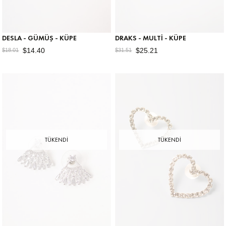
DESLA - GÜMÜŞ - KÜPE
DRAKS - MULTI - KÜPE
$14.40
$25.21
$18.01
$31.51
TÜKENDI
TÜKENDI