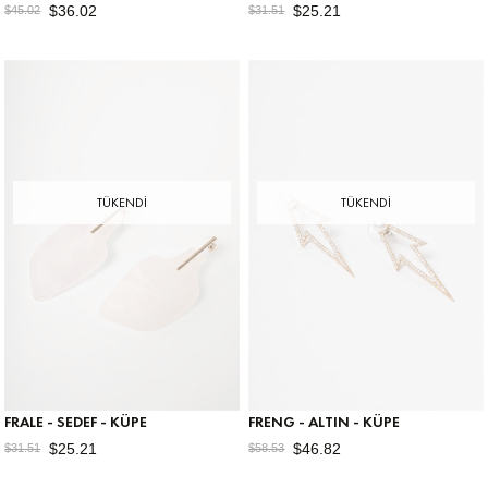
$36.02
$25.21
$45.02
$31.51
TÜKENDI
TÜKENDI
FRALE - SEDEF - KÜPE
FRENG - ALTIN - KÜPE
$25.21
$46.82
$31.51
$58.53