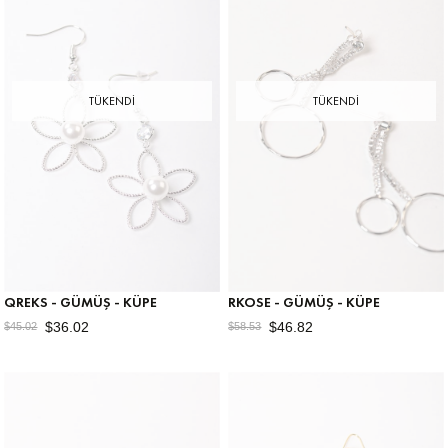
TÜKENDI
TÜKENDI
QREKS - GÜMÜŞ - KÜPE
RKOSE - GÜMÜŞ - KÜPE
$36.02
$46.82
$45.02
$58.53