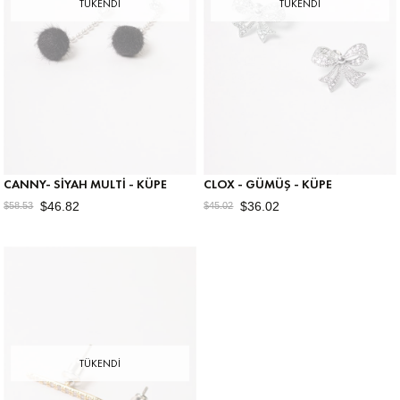
TÜKENDI
TÜKENDI
CANNY- SIYAH MULTI - KÜPE
CLOX - GÜMÜŞ - KÜPE
$46.82
$36.02
$58.53
$45.02
TÜKENDI