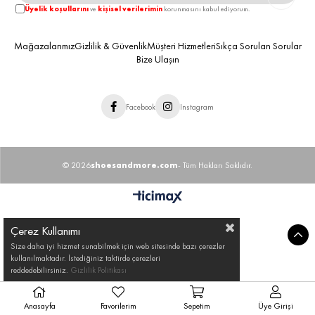
Üyelik koşullarını
ve
kişisel verilerimin
korunmasını kabul ediyorum.
Mağazalarımız
Gizlilik & Güvenlik
Müşteri Hizmetleri
Sıkça Sorulan Sorular
Bize Ulaşın
Facebook
Instagram
© 2026
shoesandmore.com
- Tüm Hakları Saklıdır.
Çerez Kullanımı
Size daha iyi hizmet sunabilmek için web sitesinde bazı çerezler
kullanılmaktadır. İstediğiniz taktirde çerezleri
reddedebilirsiniz.
Gizlilik Politikası
Anasayfa
Favorilerim
Sepetim
Üye Girişi